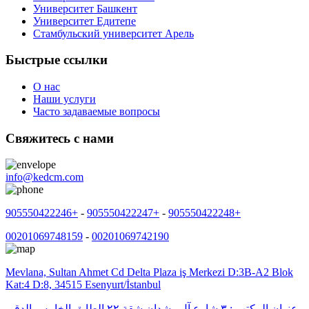
Университет Башкент
Университет Едитепе
Стамбульский университет Арель
Быстрые ссылки
О нас
Наши услуги
Часто задаваемые вопросы
Свяжитесь с нами
info@kedcm.com
905550422246+
-
905550422247+
-
905550422248+
00201069748159
-
00201069742190
Mevlana, Sultan Ahmet Cd Delta Plaza iş Merkezi D:3B-A2 Blok
Kat:4 D:8, 34515 Esenyurt/İstanbul
عنوان المكتب : ٣ شارع آل رشدان شقة ٢٢ الطابق الخامس الدقي