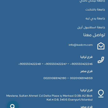
جامعة نيشان تاشي
جامعة باشكنت
جامعة يدي تبه
جامعة اسطنبول آريل
تواصل معنا
info@kedcm.com
فرع تركيا
-
-
905550422248+
905550422247+
905550422246+
فرع مصر
-
00201069742190
00201069748159
فرع تركيا
Mevlana, Sultan Ahmet Cd Delta Plaza iş Merkezi D:3B-A2 Blok
Kat:4 D:8, 34515 Esenyurt/İstanbul
فرع مصر