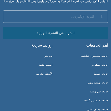
الدوليين الذين يرغبون في الدراسة في تركيا ومصر والأردن وأوروبا ودول البلقان ودول شرق آسيا.
اشترك في النشرة البريدية
أهم الجامعات
روابط سريعة
جامعة اسطنبول جيليشيم
من نحن
جامعة اسكودار
اطلب خدمة
جامعة استينيا
الأسئلة الشائعة
جامعة بهتشه شهير
جامعة فناربهتشه
جامعة اسطنبول كينت
جامعة نيشان تاشي