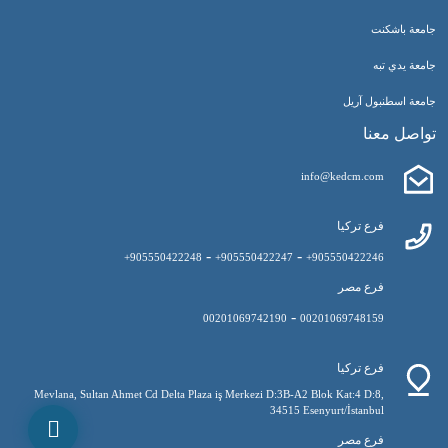
جامعة باشكنت
جامعة يدي تبه
جامعة اسطنبول آريل
تواصل معنا
info@kedcm.com
فرع تركيا
-
-
905550422248+
905550422247+
905550422246+
فرع مصر
-
00201069742190
00201069748159
فرع تركيا
Mevlana, Sultan Ahmet Cd Delta Plaza iş Merkezi D:3B-A2 Blok Kat:4 D:8,
34515 Esenyurt/İstanbul
فرع مصر