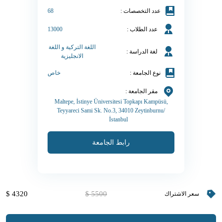
عدد التخصصات :
68
عدد الطلاب :
13000
اللغة التركية و اللغة
لغة الدراسة :
الانجليزية
نوع الجامعة :
خاص
مقر الجامعة :
Maltepe, İstinye Üniversitesi Topkapı Kampüsü,
Teyyareci Sami Sk. No.3, 34010 Zeytinburnu/
İstanbul
رابط الجامعة
4320 $
5500 $
سعر الاشتراك