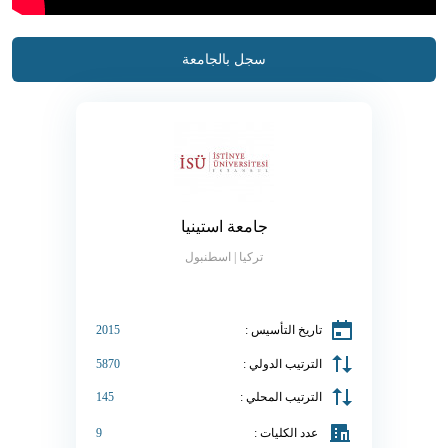
سجل بالجامعة
جامعة استينيا
تركيا | اسطنبول
تاريخ التأسيس :
2015
الترتيب الدولي :
5870
الترتيب المحلي :
145
عدد الكليات :
9