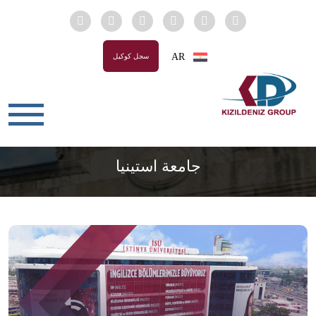
AR
سجل كوكيل
جامعة استينيا