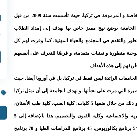
تعد جامعة نيشان تاشي واحدة من أهم الجامعات الخاصة و المرموقة في تركيا، حيث تأسست سنة 2009 من قبل
الجامعة بوضع نهج مميز خاص بها يهدف إلى إمداد الطلاب
Y
لتطور والتقدم في المجتمع والحياة المهنية. كما وفرت لهم كل
ولوجية متطورة و تقنيات متقدمة، و فرصًا للتعرف على أنفسهم
ريقهم إلى هذه الأهداف.
لجامعات الرائدة ليس فقط في تركيا، بل في أوروبا أيضا، حيث
صيرة التي مرت على نشأتها. و تهدف الجامعة إلى أن تمثل تركيا
في الساحات الدولية مع طلابها و طاقمها الأكاديمي و ذلك من خلال ضمها 5 كليات: كلية الطب، كلية طب الأسنان،
كلية الهندسة والعمارة، كلية الاقتصاد والعلوم الإدارية والاجتماعية وكلية الفنون والتصميم. هذا بالإضافة إلى 5
مدارس و معهد للدراسات العليا. تقدم من خلالهم 54 برنامج بكالوريوس، 45 برنامج للدراسات العليا و 70 برنامج
ش