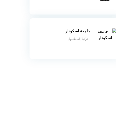
جامعة اسكودار
تركيا | اسطنبول