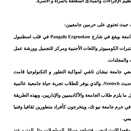
ظيم الإجراءات والمبادئ المتعلقة بالمرأة و الأسرة.
ل، حيث تحتوي على حرمين جامعيين:
حرم عثمان بيك: وهو الحرم الجامعي الأول للجامعة ويقع في شارع Pangaltı Ergenekon في قلب اسطنبول
تبرات الكومبيوتر واللغات الأجنبية ومركز للتجميل وورشة عمل
 والمجلدات.
Neote: انطلاقاً من سعي جامعة نيشان تاشي لمواكبة التطور و التكنولوجيا قامت
بإطلاق أكبر مشروع لها وهو الحرم الجامعي الحديث Neotech. والذي يوفر للطلاب تجربة حياة جامعية عالمية
 يلزم طلاب الجامعة والأكاديميين والإداريين، وبهذه الطريقة
في حرم جامعة نيو تك، ويتخرجون كأفراد متطورين ثقافيا وفنيا
يمي.
قعها الاستراتيجي، فتتواجد وسائل المواصلات مثل المترو عند