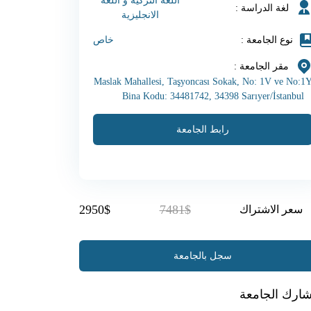
اللغة التركية و اللغة
لغة الدراسة :
الانجليزية
نوع الجامعة :
خاص
مقر الجامعة :
Maslak Mahallesi, Taşyoncası Sokak, No: 1V ve No:1
Bina Kodu: 34481742, 34398 Sarıyer/İstanbul
رابط الجامعة
2950$
7481$
سعر الاشتراك
سجل بالجامعة
ارك الجامعة