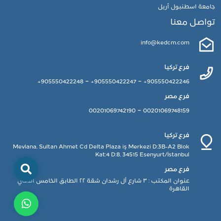
جامعة اسطنبول آريل
تواصل معنا
info@kedcm.com
فرع تركيا
-
-
905550422248+
905550422247+
905550422246+
فرع مصر
-
00201069742190
00201069748159
فرع تركيا
Mevlana, Sultan Ahmet Cd Delta Plaza iş Merkezi D:3B-A2 Blok
Kat:4 D:8, 34515 Esenyurt/İstanbul
فرع مصر
عنوان المكتب : ٣ شارع آل رشدان شقة ٢٢ الطابق الخامس الدقي
القاهرة