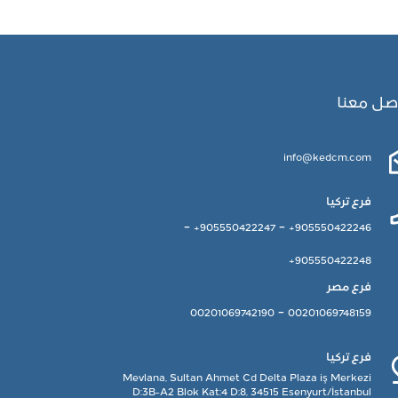
صل معنا
info@kedcm.com
فرع تركيا
-
-
905550422247+
905550422246+
905550422248+
فرع مصر
-
00201069742190
00201069748159
فرع تركيا
Mevlana, Sultan Ahmet Cd Delta Plaza iş Merkezi
D:3B-A2 Blok Kat:4 D:8, 34515 Esenyurt/İstanbul