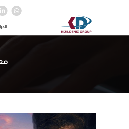
الدر
معر