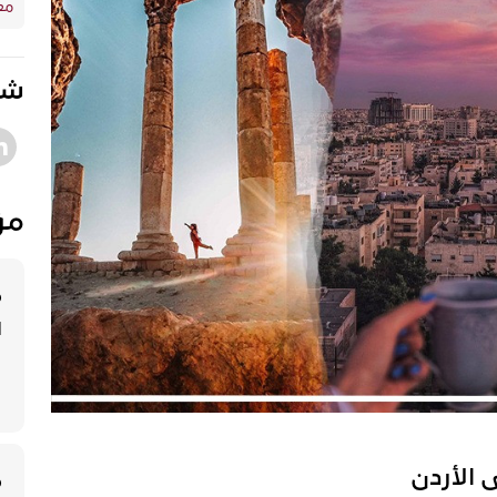
مع
شا
مؤ
م
ا
 الأردن
م