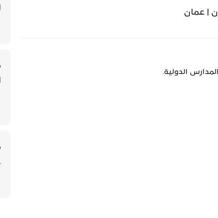
ا
ن | عمان
م
لمدارس الدولية.
ا
م
ع