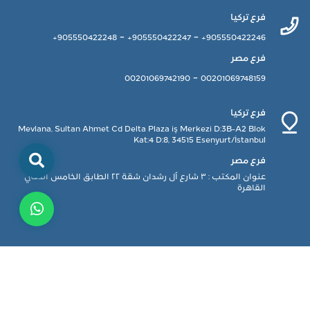
فرع تركيا
-
-
905550422248+
905550422247+
905550422246+
فرع مصر
-
00201069742190
00201069748159
فرع تركيا
Mevlana, Sultan Ahmet Cd Delta Plaza iş Merkezi D:3B-A2 Blok
Kat:4 D:8, 34515 Esenyurt/İstanbul
فرع مصر
عنوان المكتب : ٣ شارع آل رشدان شقة ٢٢ الطابق الخامس الدقي
القاهرة
|
|
|
|
|
الأسئلة الشائعة
الاخبار
تواصل معنا
من نحن
معرض الصور
تتبع الطلب